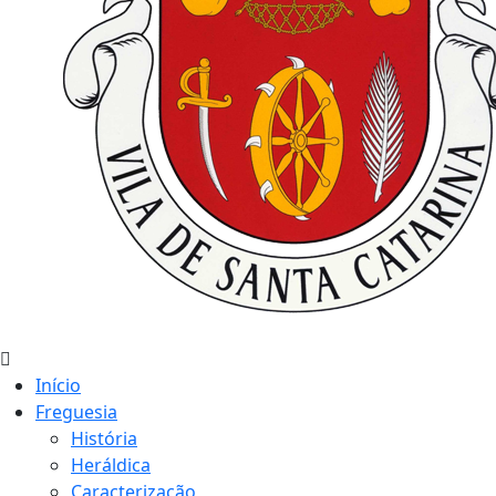
Início
Freguesia
História
Heráldica
Caracterização