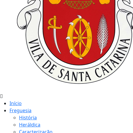
Início
Freguesia
História
Heráldica
Caracterização