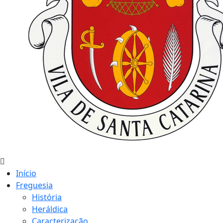
Início
Freguesia
História
Heráldica
Caracterização