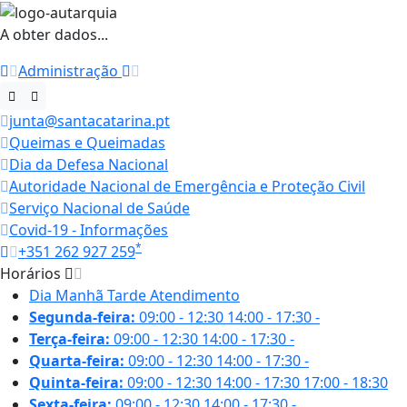
A obter dados...
Administração
junta@santacatarina.pt
Queimas e Queimadas
Dia da Defesa Nacional
Autoridade Nacional de Emergência e Proteção Civil
Serviço Nacional de Saúde
Covid-19 - Informações
*
+351 262 927 259
Horários
Dia
Manhã
Tarde
Atendimento
Segunda-feira:
09:00 - 12:30
14:00 - 17:30
-
Terça-feira:
09:00 - 12:30
14:00 - 17:30
-
Quarta-feira:
09:00 - 12:30
14:00 - 17:30
-
Quinta-feira:
09:00 - 12:30
14:00 - 17:30
17:00 - 18:30
Sexta-feira:
09:00 - 12:30
14:00 - 17:30
-