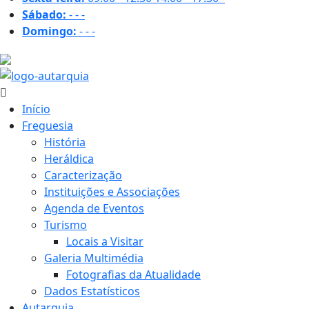
Sábado:
-
-
-
Domingo:
-
-
-
24.3 ºC
Início
Freguesia
História
Heráldica
Caracterização
Instituições e Associações
Agenda de Eventos
Turismo
Locais a Visitar
Galeria Multimédia
Fotografias da Atualidade
Dados Estatísticos
Autarquia