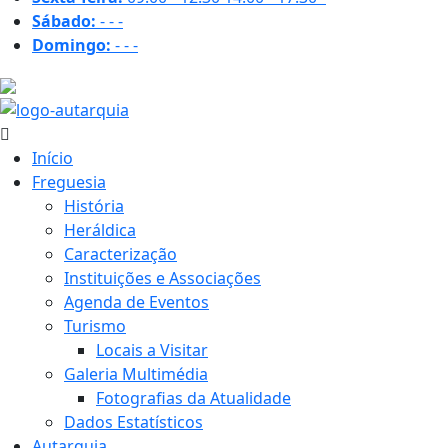
Sábado:
-
-
-
Domingo:
-
-
-
26.2 ºC
Início
Freguesia
História
Heráldica
Caracterização
Instituições e Associações
Agenda de Eventos
Turismo
Locais a Visitar
Galeria Multimédia
Fotografias da Atualidade
Dados Estatísticos
Autarquia