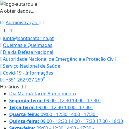
A obter dados...
Administração
junta@santacatarina.pt
Queimas e Queimadas
Dia da Defesa Nacional
Autoridade Nacional de Emergência e Proteção Civil
Serviço Nacional de Saúde
Covid-19 - Informações
*
+351 262 927 259
Horários
Dia
Manhã
Tarde
Atendimento
Segunda-feira:
09:00 - 12:30
14:00 - 17:30
-
Terça-feira:
09:00 - 12:30
14:00 - 17:30
-
Quarta-feira:
09:00 - 12:30
14:00 - 17:30
-
Quinta-feira:
09:00 - 12:30
14:00 - 17:30
17:00 - 18:30
Sexta-feira:
09:00 - 12:30
14:00 - 17:30
-