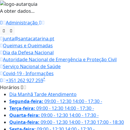
A obter dados...
Administração
junta@santacatarina.pt
Queimas e Queimadas
Dia da Defesa Nacional
Autoridade Nacional de Emergência e Proteção Civil
Serviço Nacional de Saúde
Covid-19 - Informações
*
+351 262 927 259
Horários
Dia
Manhã
Tarde
Atendimento
Segunda-feira:
09:00 - 12:30
14:00 - 17:30
-
Terça-feira:
09:00 - 12:30
14:00 - 17:30
-
Quarta-feira:
09:00 - 12:30
14:00 - 17:30
-
Quinta-feira:
09:00 - 12:30
14:00 - 17:30
17:00 - 18:30
Sexta-feira:
09:00 - 12:30
14:00 - 17:30
-