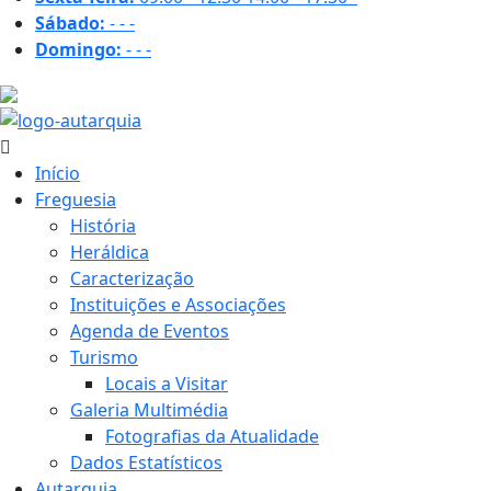
Sábado:
-
-
-
Domingo:
-
-
-
27.8 ºC
Início
Freguesia
História
Heráldica
Caracterização
Instituições e Associações
Agenda de Eventos
Turismo
Locais a Visitar
Galeria Multimédia
Fotografias da Atualidade
Dados Estatísticos
Autarquia