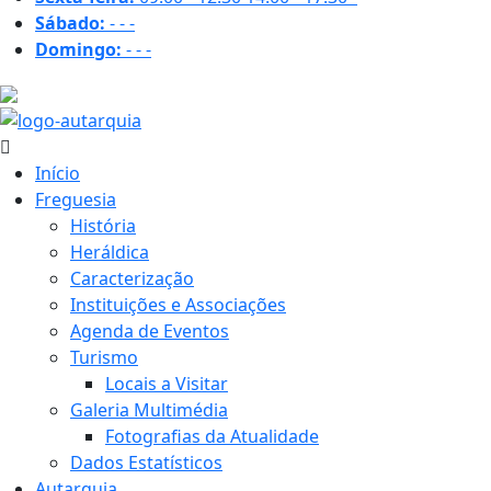
Sábado:
-
-
-
Domingo:
-
-
-
16 ºC
Início
Freguesia
História
Heráldica
Caracterização
Instituições e Associações
Agenda de Eventos
Turismo
Locais a Visitar
Galeria Multimédia
Fotografias da Atualidade
Dados Estatísticos
Autarquia