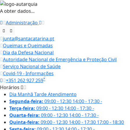
A obter dados...
Administração
junta@santacatarina.pt
Queimas e Queimadas
Dia da Defesa Nacional
Autoridade Nacional de Emergência e Proteção Civil
Serviço Nacional de Saúde
Covid-19 - Informações
*
+351 262 927 259
Horários
Dia
Manhã
Tarde
Atendimento
Segunda-feira:
09:00 - 12:30
14:00 - 17:30
-
Terça-feira:
09:00 - 12:30
14:00 - 17:30
-
Quarta-feira:
09:00 - 12:30
14:00 - 17:30
-
Quinta-feira:
09:00 - 12:30
14:00 - 17:30
17:00 - 18:30
Sexta-feira:
09:00 - 12:30
14:00 - 17:30
-