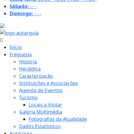
Sábado:
-
-
-
Domingo:
-
-
-
22.3 ºC
Início
Freguesia
História
Heráldica
Caracterização
Instituições e Associações
Agenda de Eventos
Turismo
Locais a Visitar
Galeria Multimédia
Fotografias da Atualidade
Dados Estatísticos
Autarquia