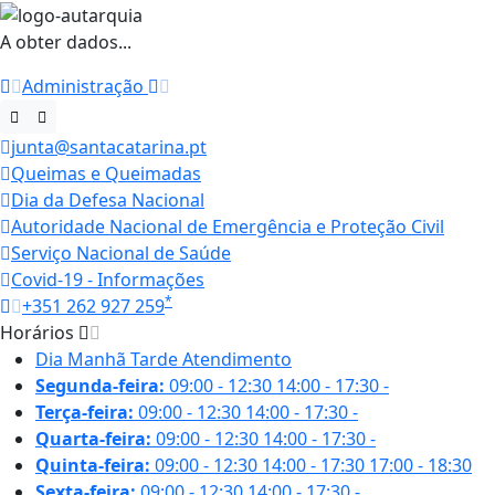
A obter dados...
Administração
junta@santacatarina.pt
Queimas e Queimadas
Dia da Defesa Nacional
Autoridade Nacional de Emergência e Proteção Civil
Serviço Nacional de Saúde
Covid-19 - Informações
*
+351 262 927 259
Horários
Dia
Manhã
Tarde
Atendimento
Segunda-feira:
09:00 - 12:30
14:00 - 17:30
-
Terça-feira:
09:00 - 12:30
14:00 - 17:30
-
Quarta-feira:
09:00 - 12:30
14:00 - 17:30
-
Quinta-feira:
09:00 - 12:30
14:00 - 17:30
17:00 - 18:30
Sexta-feira:
09:00 - 12:30
14:00 - 17:30
-