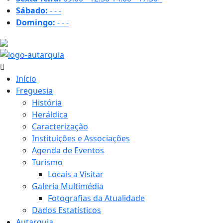
Sábado:
-
-
-
Domingo:
-
-
-
23.4 ºC
Início
Freguesia
História
Heráldica
Caracterização
Instituições e Associações
Agenda de Eventos
Turismo
Locais a Visitar
Galeria Multimédia
Fotografias da Atualidade
Dados Estatísticos
Autarquia