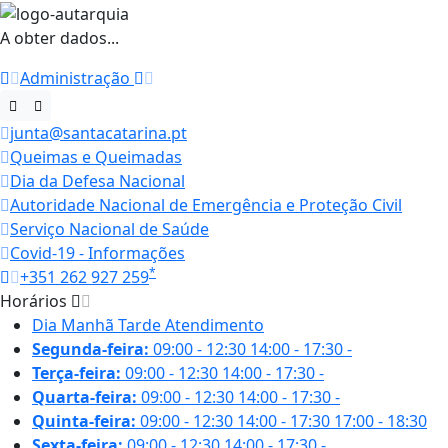
A obter dados...
Administração
junta@santacatarina.pt
Queimas e Queimadas
Dia da Defesa Nacional
Autoridade Nacional de Emergência e Proteção Civil
Serviço Nacional de Saúde
Covid-19 - Informações
*
+351 262 927 259
Horários
Dia
Manhã
Tarde
Atendimento
Segunda-feira:
09:00 - 12:30
14:00 - 17:30
-
Terça-feira:
09:00 - 12:30
14:00 - 17:30
-
Quarta-feira:
09:00 - 12:30
14:00 - 17:30
-
Quinta-feira:
09:00 - 12:30
14:00 - 17:30
17:00 - 18:30
Sexta-feira:
09:00 - 12:30
14:00 - 17:30
-