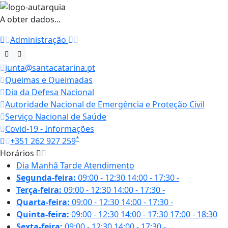
A obter dados...
Administração
junta@santacatarina.pt
Queimas e Queimadas
Dia da Defesa Nacional
Autoridade Nacional de Emergência e Proteção Civil
Serviço Nacional de Saúde
Covid-19 - Informações
*
+351 262 927 259
Horários
Dia
Manhã
Tarde
Atendimento
Segunda-feira:
09:00 - 12:30
14:00 - 17:30
-
Terça-feira:
09:00 - 12:30
14:00 - 17:30
-
Quarta-feira:
09:00 - 12:30
14:00 - 17:30
-
Quinta-feira:
09:00 - 12:30
14:00 - 17:30
17:00 - 18:30
Sexta-feira:
09:00 - 12:30
14:00 - 17:30
-