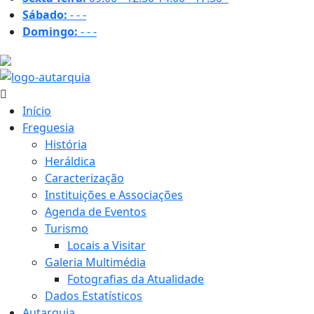
Sábado:
-
-
-
Domingo:
-
-
-
26.7 ºC
Início
Freguesia
História
Heráldica
Caracterização
Instituições e Associações
Agenda de Eventos
Turismo
Locais a Visitar
Galeria Multimédia
Fotografias da Atualidade
Dados Estatísticos
Autarquia