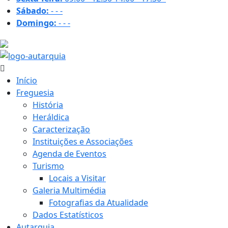
Sábado:
-
-
-
Domingo:
-
-
-
27.1 ºC
Início
Freguesia
História
Heráldica
Caracterização
Instituições e Associações
Agenda de Eventos
Turismo
Locais a Visitar
Galeria Multimédia
Fotografias da Atualidade
Dados Estatísticos
Autarquia