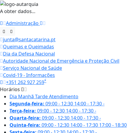
A obter dados...
Administração
junta@santacatarina.pt
Queimas e Queimadas
Dia da Defesa Nacional
Autoridade Nacional de Emergência e Proteção Civil
Serviço Nacional de Saúde
Covid-19 - Informações
*
+351 262 927 259
Horários
Dia
Manhã
Tarde
Atendimento
Segunda-feira:
09:00 - 12:30
14:00 - 17:30
-
Terça-feira:
09:00 - 12:30
14:00 - 17:30
-
Quarta-feira:
09:00 - 12:30
14:00 - 17:30
-
Quinta-feira:
09:00 - 12:30
14:00 - 17:30
17:00 - 18:30
Sexta-feira:
09:00 - 12:30
14:00 - 17:30
-