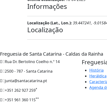
Informações
Localização (Lat., Lon.):
39.447241, -9.0158
Localização
Freguesia de Santa Catarina - Caldas da Rainha
Freguesi
Rua Dr. Bertolino Coelho n.º 14
História
2500 - 787 - Santa Catarina
Heráldica
junta@santacatarina.pt
Caracteri
Agenda d
*
+351 262 927 259
**
+351 961 360 115