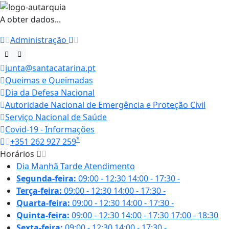
A obter dados...
Administração
junta@santacatarina.pt
Queimas e Queimadas
Dia da Defesa Nacional
Autoridade Nacional de Emergência e Proteção Civil
Serviço Nacional de Saúde
Covid-19 - Informações
*
+351 262 927 259
Horários
Dia
Manhã
Tarde
Atendimento
Segunda-feira:
09:00 - 12:30
14:00 - 17:30
-
Terça-feira:
09:00 - 12:30
14:00 - 17:30
-
Quarta-feira:
09:00 - 12:30
14:00 - 17:30
-
Quinta-feira:
09:00 - 12:30
14:00 - 17:30
17:00 - 18:30
Sexta-feira:
09:00 - 12:30
14:00 - 17:30
-