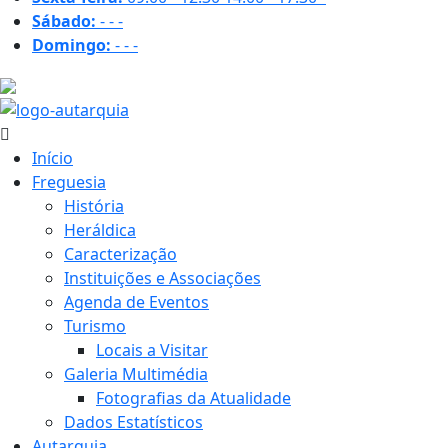
Sábado:
-
-
-
Domingo:
-
-
-
27.8 ºC
Início
Freguesia
História
Heráldica
Caracterização
Instituições e Associações
Agenda de Eventos
Turismo
Locais a Visitar
Galeria Multimédia
Fotografias da Atualidade
Dados Estatísticos
Autarquia