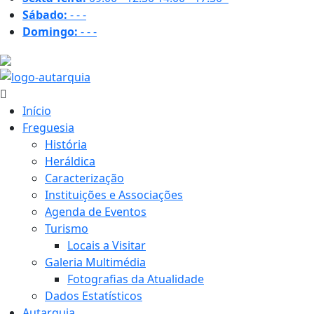
Sábado:
-
-
-
Domingo:
-
-
-
21.9 ºC
Início
Freguesia
História
Heráldica
Caracterização
Instituições e Associações
Agenda de Eventos
Turismo
Locais a Visitar
Galeria Multimédia
Fotografias da Atualidade
Dados Estatísticos
Autarquia