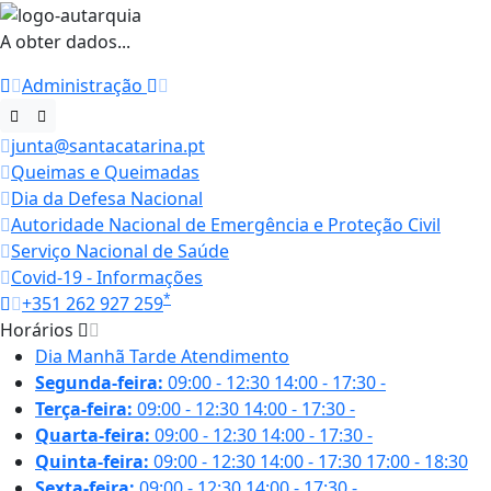
A obter dados...
Administração
junta@santacatarina.pt
Queimas e Queimadas
Dia da Defesa Nacional
Autoridade Nacional de Emergência e Proteção Civil
Serviço Nacional de Saúde
Covid-19 - Informações
*
+351 262 927 259
Horários
Dia
Manhã
Tarde
Atendimento
Segunda-feira:
09:00 - 12:30
14:00 - 17:30
-
Terça-feira:
09:00 - 12:30
14:00 - 17:30
-
Quarta-feira:
09:00 - 12:30
14:00 - 17:30
-
Quinta-feira:
09:00 - 12:30
14:00 - 17:30
17:00 - 18:30
Sexta-feira:
09:00 - 12:30
14:00 - 17:30
-