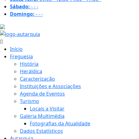
Sábado:
-
-
-
Domingo:
-
-
-
21.9 ºC
Início
Freguesia
História
Heráldica
Caracterização
Instituições e Associações
Agenda de Eventos
Turismo
Locais a Visitar
Galeria Multimédia
Fotografias da Atualidade
Dados Estatísticos
Autarquia