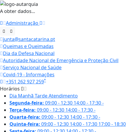
A obter dados...
Administração
junta@santacatarina.pt
Queimas e Queimadas
Dia da Defesa Nacional
Autoridade Nacional de Emergência e Proteção Civil
Serviço Nacional de Saúde
Covid-19 - Informações
*
+351 262 927 259
Horários
Dia
Manhã
Tarde
Atendimento
Segunda-feira:
09:00 - 12:30
14:00 - 17:30
-
Terça-feira:
09:00 - 12:30
14:00 - 17:30
-
Quarta-feira:
09:00 - 12:30
14:00 - 17:30
-
Quinta-feira:
09:00 - 12:30
14:00 - 17:30
17:00 - 18:30
Sexta-feira:
09:00 - 12:30
14:00 - 17:30
-